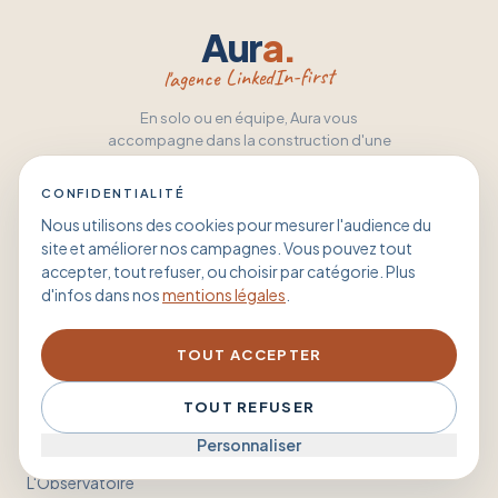
Aur
a.
l'agence LinkedIn-first
En solo ou en équipe, Aura vous
accompagne dans la construction d'une
présence durable sur LinkedIn
CONFIDENTIALITÉ
Nous utilisons des cookies pour mesurer l'audience du
L'AGENCE
site et améliorer nos campagnes. Vous pouvez tout
Dirigeants
accepter, tout refuser, ou choisir par catégorie. Plus
d'infos dans nos
mentions légales
.
Équipes
Méthode
TOUT ACCEPTER
L'ÉCOSYSTÈME
TOUT REFUSER
Personnaliser
Aura OS
L'Observatoire