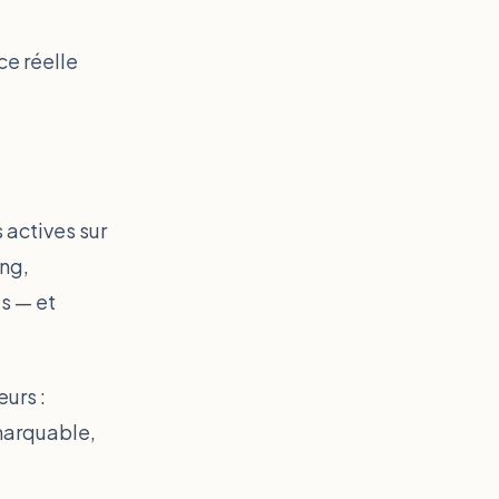
ce réelle
 actives sur
ng,
s — et
urs :
emarquable,