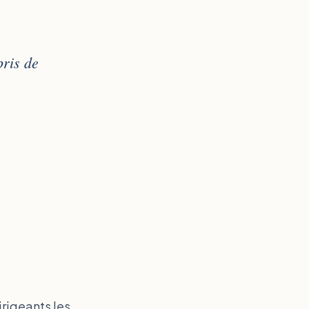
pris de
rigeants les