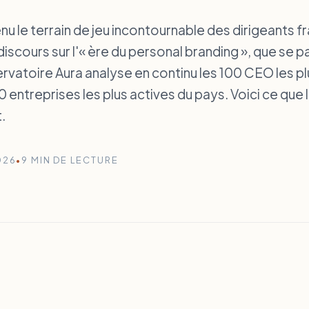
nu le terrain de jeu incontournable des dirigeants fr
discours sur l'« ère du personal branding », que se p
rvatoire Aura analyse en continu les 100 CEO les pl
00 entreprises les plus actives du pays. Voici ce que 
.
026
•
9 MIN DE LECTURE