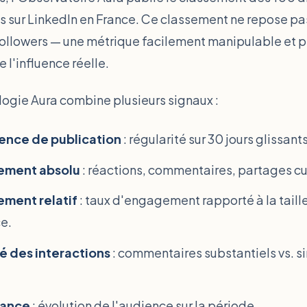
ts sur LinkedIn en France. Ce classement ne repose pas
ollowers — une métrique facilement manipulable et 
 l'influence réelle.
ogie Aura combine plusieurs signaux :
ence de publication
: régularité sur 30 jours glissants
ement absolu
: réactions, commentaires, partages c
ment relatif
: taux d'engagement rapporté à la taill
e.
té des interactions
: commentaires substantiels vs. s
sance
: évolution de l'audience sur la période.