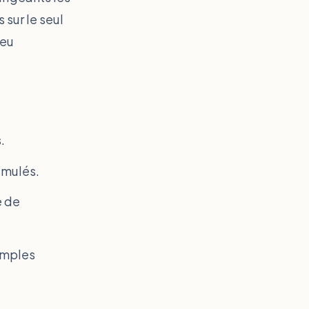
 sur le seul
peu
.
umulés.
e de
imples