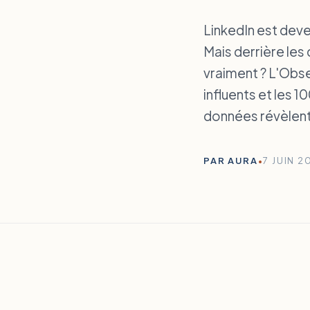
LinkedIn est deve
Mais derrière les 
vraiment ? L'Obse
influents et les 1
données révèlent
PAR AURA
•
7 JUIN 2