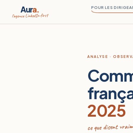
Aur
a.
POUR LES DIRIGE
l'agence LinkedIn-first
ANALYSE · OBSERV
Comme
frança
2025
ce que disent vraim