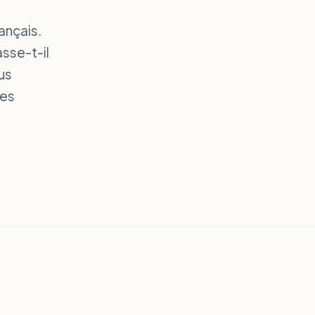
ançais.
asse-t-il
us
les