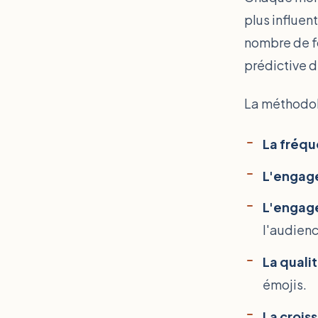
plus influen
nombre de f
prédictive de
La méthodol
La fréqu
L'engag
L'engage
l'audienc
La quali
émojis.
La crois