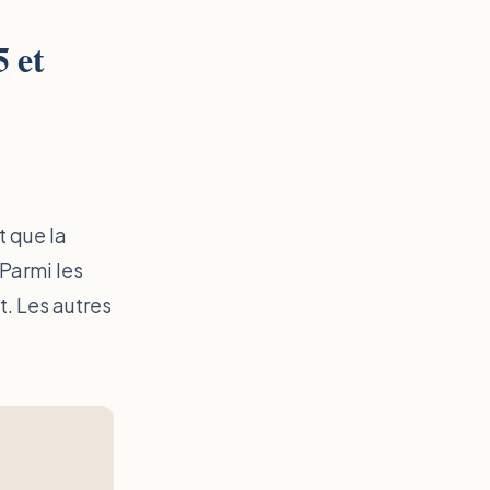
 et
t que la
 Parmi les
t. Les autres