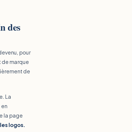
In des
 devenu, pour
et de marque
tièrement de
e. La
t en
e la page
 les logos.