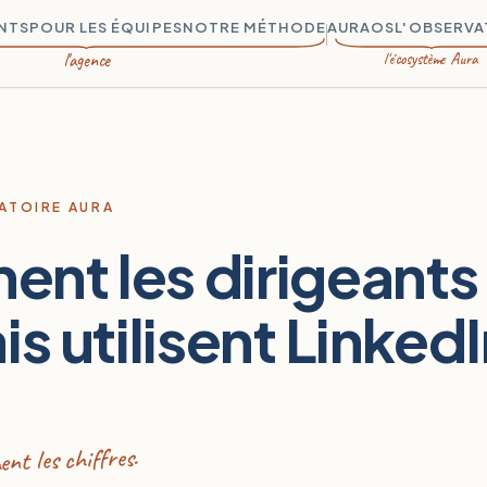
ANTS
POUR LES ÉQUIPES
NOTRE MÉTHODE
AURAOS
L'OBSERVA
l'agence
l'écosystème Aura
ATOIRE AURA
nt les dirigeants
is utilisent Linked
ent les chiffres.