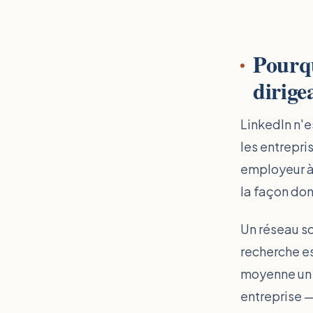
Pourqu
dirige
LinkedIn n'e
les entrepri
employeur à
la façon don
Un réseau so
recherche es
moyenne un 
entreprise —