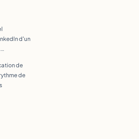
el
inkedIn d'un
e…
cation de
 rythme de
s