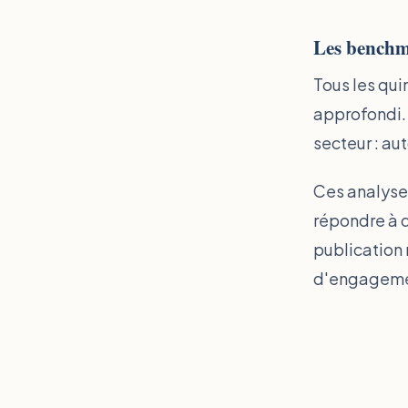
Les benchma
Tous les qui
approfondi.
secteur : au
Ces analyse
répondre à d
publication 
d'engagemen